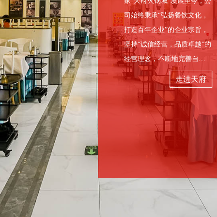
1989
年
家“天府火锅城”发展至今，公
牌，天府的人才，天府的文化，天府的荣光，就是这样靠着
司始终秉承“弘扬餐饮文化，
千年帝都 · 牡丹花城 · 百
麻得痛快 · 辣得淋漓 · 鲜
官方咨询电话
时间的塑造和品质的坚守打造出来的！
年餐饮 · 天府文化
得可口 · 香得纯正
打造百年企业”的企业宗旨，
经验优势
02
坚持“诚信经营，品质卓越”的
0379-63929888
经营理念，不断地完善自
当洛阳牡丹花会邂逅天府火锅，舌尖与视觉的双重狂欢开启
技术优势
03
我，追求卓越，以创新为核
您可以通过电话或在线留言的方式把您的恶需求或建议
走进天府
2025-04-07
查看详情 >
洛阳天府火锅征服你的味蕾
心，致力于为顾客提供“真
团队优势
04
天府火锅十六分店
天府火锅总店
告诉我们
诚，朴实，厚道”的贴心服
2025-04-07
查看详情 >
务，科学管理，以人为本，
为员工创建公平公正的工作
环境，实施人性化和亲情化
的管理模式，不断提升员工
的价值感，坚定不移地抓好
品牌建设。 天府公司经
洛阳天府火锅饮食服务有限公司 备案号：
豫ICP备
2023015680号-1
过近四十年的发展，目前已