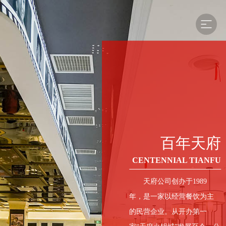
全国服务热线
0379-63929888
天府资讯
百年天府
主打产品
天府门店
公益荣誉
TIANFU INFORMATION
中国火锅百强企业、中国火锅产业红鼎奖
服务保障
天府资讯
联系我们
品牌优势
百年天府-品牌店
百年天府
BRAND ADVANTAGES
CENTENNIAL TIANFU - BRAND STORE
CENTENNIAL TIANFU
中国火锅百强企业、中国火锅产业红鼎奖
品文化，品味道，品档次
天府公司创办于1989
品牌优势
01
百年餐饮文化
百年天府品牌
年，是一家以经营餐饮为主
天府火锅店
天府火锅在洛阳这座城市里，在中原大地餐饮界，已经34年
的民营企业。从开办第一
CENTENNIAL CATERING
CENTENNIAL TIANFU
百年天府-公众号
百年天府-抖音号
CULTURE
BRAND
了。34年，三十而立；34年，近三分之一个世纪。天府的品