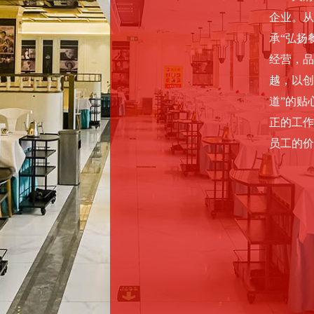
化
年
天府的文化，天府的荣光，就是这样靠着时间的塑造和品质
企业。从
承“弘扬
TURE
C
官方咨询电
经营，品
 · 天府文化
麻得痛快 ·
越，以创
0379-
道”的贴
正的工作
员工的
您可以通过电话或在线
过近四十
火锅
流配送加
百年天府-抖音号
2019
赴洛阳牡丹盛会，享
式进驻郑
看详情 >
一大批优
天府火锅升龙店
师。是洛
2025-04-14
的餐饮
员，19