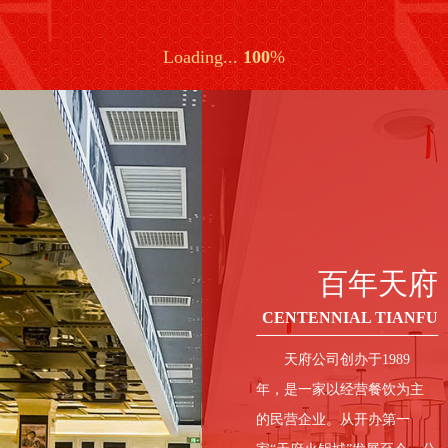
全国服务热线
0379-63929888
天府资讯
百年天府
主打产品
天府门店
公益荣誉
TIANFU INFORMATION
中国火锅百强企业、中国火锅产业红鼎奖
服务保障
天府资讯
联系我们
品牌优势
百年天府-品牌店
百年天府
BRAND ADVANTAGES
CENTENNIAL TIANFU - BRAND STORE
CENTENNIAL TIANFU
中国火锅百强企业、中国火锅产业红鼎奖
品文化，品味道，品档次
天府公司创办于1989
品牌优势
01
百年餐饮文化
百年天府品牌
年，是一家以经营餐饮为主
天府火锅店
天府火锅在洛阳这座城市里，在中原大地餐饮界，已经34年
的民营企业。从开办第一
CENTENNIAL CATERING
CENTENNIAL TIANFU
百年天府-公众号
百年天府-抖音号
CULTURE
BRAND
了。34年，三十而立；34年，近三分之一个世纪。天府的品