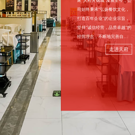
1989
年
家“天府火锅城”发展至今，公
牌，天府的人才，天府的文化，天府的荣光，就是这样靠着
司始终秉承“弘扬餐饮文化，
千年帝都 · 牡丹花城 · 百
麻得痛快 · 辣得淋漓 · 鲜
官方咨询电话
时间的塑造和品质的坚守打造出来的！
年餐饮 · 天府文化
得可口 · 香得纯正
打造百年企业”的企业宗旨，
经验优势
02
坚持“诚信经营，品质卓越”的
0379-63929888
经营理念，不断地完善自
赴洛阳牡丹之约，享天府火锅热辣 —— 双绝盛宴等您来
技术优势
03
我，追求卓越，以创新为核
您可以通过电话或在线留言的方式把您的恶需求或建议
走进天府
2025-04-21
查看详情 >
来洛阳赴牡丹之约，别忘打卡天府火锅
心，致力于为顾客提供“真
团队优势
04
天府火锅牡丹店
天府火锅政和店
告诉我们
诚，朴实，厚道”的贴心服
2025-04-14
查看详情 >
务，科学管理，以人为本，
为员工创建公平公正的工作
环境，实施人性化和亲情化
的管理模式，不断提升员工
的价值感，坚定不移地抓好
品牌建设。 天府公司经
洛阳天府火锅饮食服务有限公司 备案号：
豫ICP备
2023015680号-1
过近四十年的发展，目前已